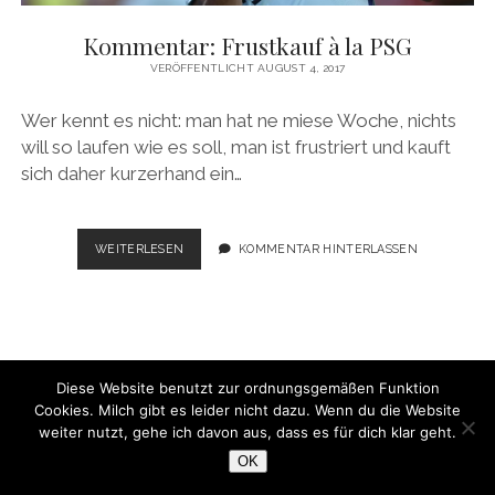
Kommentar: Frustkauf à la PSG
VERÖFFENTLICHT AUGUST 4, 2017
Wer kennt es nicht: man hat ne miese Woche, nichts
will so laufen wie es soll, man ist frustriert und kauft
sich daher kurzerhand ein…
KOMMENTAR:
WEITERLESEN
KOMMENTAR HINTERLASSEN
FRUSTKAUF
À
LA
PSG
Diese Website benutzt zur ordnungsgemäßen Funktion
Cookies. Milch gibt es leider nicht dazu. Wenn du die Website
WordPress-Theme Chosen
von Compete Themes.
weiter nutzt, gehe ich davon aus, dass es für dich klar geht.
OK