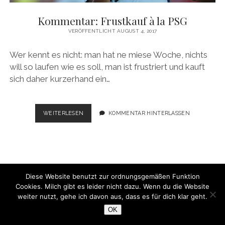
Kommentar: Frustkauf à la PSG
VERÖFFENTLICHT AUGUST 4, 2017
Wer kennt es nicht: man hat ne miese Woche, nichts
will so laufen wie es soll, man ist frustriert und kauft
sich daher kurzerhand ein…
KOMMENTAR:
WEITERLESEN
KOMMENTAR HINTERLASSEN
FRUSTKAUF
À
LA
PSG
Diese Website benutzt zur ordnungsgemäßen Funktion
Cookies. Milch gibt es leider nicht dazu. Wenn du die Website
WordPress-Theme Chosen
von Compete Themes.
weiter nutzt, gehe ich davon aus, dass es für dich klar geht.
OK