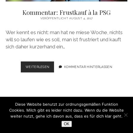
Kommentar: Frustkauf à la PSG
VERÖFFENTLICHT AUGUST 4, 2017
Wer kennt es nicht: man hat ne miese Woche, nichts
will so laufen wie es soll, man ist frustriert und kauft
sich daher kurzerhand ein…
KOMMENTAR:
WEITERLESEN
KOMMENTAR HINTERLASSEN
FRUSTKAUF
À
LA
PSG
Diese Website benutzt zur ordnungsgemäßen Funktion
Cookies. Milch gibt es leider nicht dazu. Wenn du die Website
WordPress-Theme Chosen
von Compete Themes.
weiter nutzt, gehe ich davon aus, dass es für dich klar geht.
OK