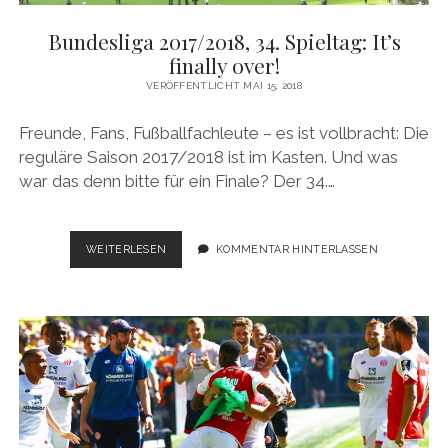
Bundesliga 2017/2018, 34. Spieltag: It’s
finally over!
VERÖFFENTLICHT MAI 15, 2018
Freunde, Fans, Fußballfachleute – es ist vollbracht: Die
reguläre Saison 2017/2018 ist im Kasten. Und was
war das denn bitte für ein Finale? Der 34.…
BUNDESLIGA
WEITERLESEN
KOMMENTAR HINTERLASSEN
2017/2018,
34.
SPIELTAG:
IT’S
FINALLY
OVER!