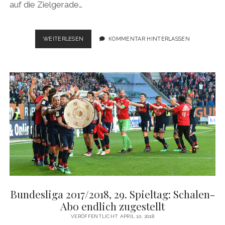
auf die Zielgerade…
BUNDESLIGA
WEITERLESEN
KOMMENTAR HINTERLASSEN
2017/2018,
30.
SPIELTAG:
DAS
REVIER
STRAHLT
IN
BLAU-
WEISS
Bundesliga 2017/2018, 29. Spieltag: Schalen-
Abo endlich zugestellt
VERÖFFENTLICHT APRIL 10, 2018