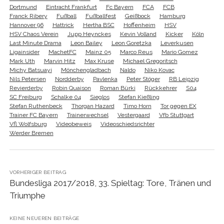
Dortmund
Eintracht Frankfurt
Fc Bayern
FCA
FCB
Franck Ribery
Fußball
Fußballfest
Geißbock
Hamburg
Hannover 96
Hattrick
Hertha BSC
Hoffenheim
HSV
HSV Chaos Verein
Jupp Heynckes
Kevin Volland
Kicker
Köln
Last Minute Drama
Leon Bailey
Leon Goretzka
Leverkusen
Ligainsider
MachetFC
Mainz 05
Marco Reus
Mario Gomez
Mark Uth
Marvin Hitz
Max Kruse
Michael Gregoritsch
Michy Batsuayi
Mönchengladbach
Naldo
Niko Kovac
Nils Petersen
Nordderby
Pavlenka
Peter Stöger
RB Leipzig
Revierderby
Robin Quaison
Roman Bürki
Rückkehrer
S04
SC Freiburg
Schalke 04
Sieglos
Stefan Kießling
Stefan Ruthenbeck
Thorgan Hazard
Timo Horn
Tor gegen EX
Trainer FC Bayern
Trainerwechsel
Vestergaard
Vfb Stuttgart
Vfl Wolfsburg
Videobeweis
Videoschiedsrichter
Werder Bremen
VORHERIGER BEITRAG
Bundesliga 2017/2018, 33. Spieltag: Tore, Tränen und
Triumphe
KEINE NEUEREN BEITRÄGE