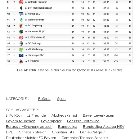
Die Abschlusstabelle der Saison 2017/2018 (Quelle: Kicker.de)
KATEGORIEN:
Fußball
Sport
SCHLAGWÖRTER:
1. Fc Köln
11 Freunde
Abstiegskampf
Bayer Leverkusen
Bayern München
Bayernjäger
Borussia Dortmund
Borussia Mönchengladbach
Bundesliga
Bundesliga Abstieg HSV
BVB
Christian Streich
Christian Titz
Daniel Caligiuri
Deutscher Meister FC Bayern
Domenico Tedesco Schalke