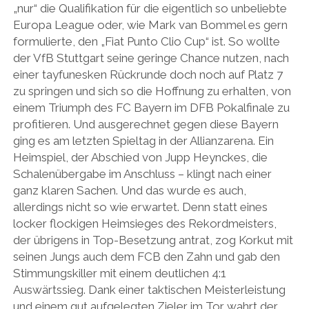
„nur“ die Qualifikation für die eigentlich so unbeliebte
Europa League oder, wie Mark van Bommel es gern
formulierte, den „Fiat Punto Clio Cup“ ist. So wollte
der VfB Stuttgart seine geringe Chance nutzen, nach
einer tayfunesken Rückrunde doch noch auf Platz 7
zu springen und sich so die Hoffnung zu erhalten, von
einem Triumph des FC Bayern im DFB Pokalfinale zu
profitieren. Und ausgerechnet gegen diese Bayern
ging es am letzten Spieltag in der Allianzarena. Ein
Heimspiel, der Abschied von Jupp Heynckes, die
Schalenübergabe im Anschluss – klingt nach einer
ganz klaren Sachen. Und das wurde es auch,
allerdings nicht so wie erwartet. Denn statt eines
locker flockigen Heimsieges des Rekordmeisters,
der übrigens in Top-Besetzung antrat, zog Korkut mit
seinen Jungs auch dem FCB den Zahn und gab den
Stimmungskiller mit einem deutlichen 4:1
Auswärtssieg. Dank einer taktischen Meisterleistung
und einem gut aufgelegten Zieler im Tor wahrt der