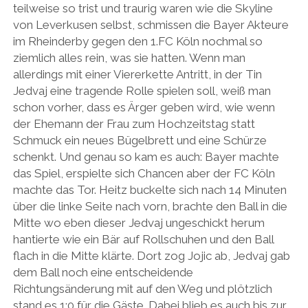
teilweise so trist und traurig waren wie die Skyline
von Leverkusen selbst, schmissen die Bayer Akteure
im Rheinderby gegen den 1.FC Köln nochmal so
ziemlich alles rein, was sie hatten. Wenn man
allerdings mit einer Viererkette Antritt, in der Tin
Jedvaj eine tragende Rolle spielen soll, weiß man
schon vorher, dass es Ärger geben wird, wie wenn
der Ehemann der Frau zum Hochzeitstag statt
Schmuck ein neues Bügelbrett und eine Schürze
schenkt. Und genau so kam es auch: Bayer machte
das Spiel, erspielte sich Chancen aber der FC Köln
machte das Tor. Heitz buckelte sich nach 14 Minuten
über die linke Seite nach vorn, brachte den Ball in die
Mitte wo eben dieser Jedvaj ungeschickt herum
hantierte wie ein Bär auf Rollschuhen und den Ball
flach in die Mitte klärte. Dort zog Jojic ab, Jedvaj gab
dem Ball noch eine entscheidende
Richtungsänderung mit auf den Weg und plötzlich
stand es 1:0 für die Gäste. Dabei blieb es auch bis zur