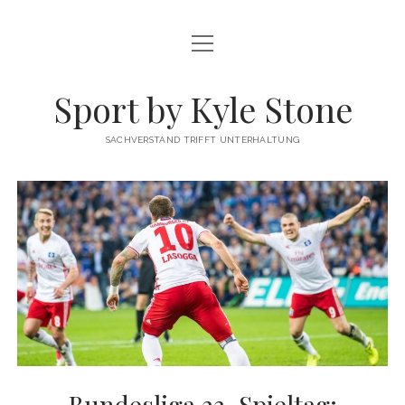
Menü
FUSSBALL
öffnen
MEINUNG
Sport by Kyle Stone
DATENSCHUTZ
SACHVERSTAND TRIFFT UNTERHALTUNG
KYLE STONE MAINPAGE
Bundesliga 33. Spieltag: