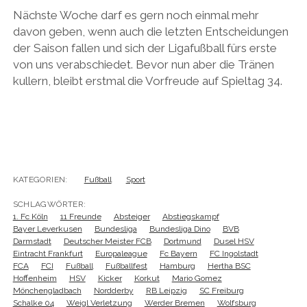
Nächste Woche darf es gern noch einmal mehr
davon geben, wenn auch die letzten Entscheidungen
der Saison fallen und sich der Ligafußball fürs erste
von uns verabschiedet. Bevor nun aber die Tränen
kullern, bleibt erstmal die Vorfreude auf Spieltag 34.
KATEGORIEN:
Fußball
Sport
SCHLAGWÖRTER:
1. Fc Köln
11 Freunde
Absteiger
Abstiegskampf
Bayer Leverkusen
Bundesliga
Bundesliga Dino
BVB
Darmstadt
Deutscher Meister FCB
Dortmund
Dusel HSV
Eintracht Frankfurt
Europaleague
Fc Bayern
FC Ingolstadt
FCA
FCI
Fußball
Fußballfest
Hamburg
Hertha BSC
Hoffenheim
HSV
Kicker
Korkut
Mario Gomez
Mönchengladbach
Nordderby
RB Leipzig
SC Freiburg
Schalke 04
Weigl Verletzung
Werder Bremen
Wolfsburg