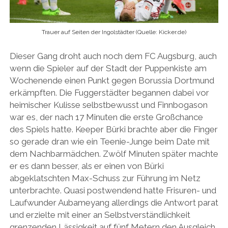
Trauer auf Seiten der Ingolstädter (Quelle: Kicker.de)
Dieser Gang droht auch noch dem FC Augsburg, auch
wenn die Spieler auf der Stadt der Puppenkiste am
Wochenende einen Punkt gegen Borussia Dortmund
erkämpften. Die Fuggerstädter begannen dabei vor
heimischer Kulisse selbstbewusst und Finnbogason
war es, der nach 17 Minuten die erste Großchance
des Spiels hatte. Keeper Bürki brachte aber die Finger
so gerade dran wie ein Teenie-Junge beim Date mit
dem Nachbarmädchen. Zwölf Minuten später machte
er es dann besser, als er einen von Bürki
abgeklatschten Max-Schuss zur Führung im Netz
unterbrachte. Quasi postwendend hatte Frisuren- und
Laufwunder Aubameyang allerdings die Antwort parat
und erzielte mit einer an Selbstverständlichkeit
grenzenden Lässigkeit auf fünf Metern den Ausgleich.