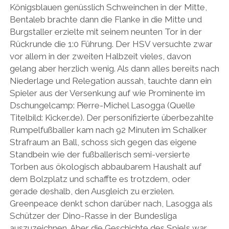
Königsblauen genüsslich Schweinchen in der Mitte,
Bentaleb brachte dann die Flanke in die Mitte und
Burgstaller erzielte mit seinem neunten Tor in der
Rückrunde die 1:0 Führung. Der HSV versuchte zwar
vor allem in der zweiten Halbzeit vieles, davon
gelang aber herzlich wenig. Als dann alles bereits nach
Niederlage und Relegation aussah, tauchte dann ein
Spieler aus der Versenkung auf wie Prominente im
Dschungelcamp: Pierre-Michel Lasogga (Quelle
Titelbild: Kicker.de). Der personifizierte überbezahlte
Rumpelfußballer kam nach 92 Minuten im Schalker
Strafraum an Ball, schoss sich gegen das eigene
Standbein wie der fußballerisch semi-versierte
Torben aus ökologisch abbaubarem Haushalt auf
dem Bolzplatz und schaffte es trotzdem, oder
gerade deshalb, den Ausgleich zu erzielen.
Greenpeace denkt schon darüber nach, Lasogga als
Schützer der Dino-Rasse in der Bundesliga
auszuzeichnen. Aber die Geschichte des Spiels war