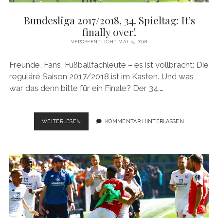
Bundesliga 2017/2018, 34. Spieltag: It’s
finally over!
VERÖFFENTLICHT MAI 15, 2018
Freunde, Fans, Fußballfachleute – es ist vollbracht: Die
reguläre Saison 2017/2018 ist im Kasten. Und was
war das denn bitte für ein Finale? Der 34.…
BUNDESLIGA
WEITERLESEN
KOMMENTAR HINTERLASSEN
2017/2018,
34.
SPIELTAG:
IT’S
FINALLY
OVER!