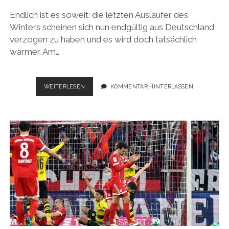
Endlich ist es soweit: die letzten Ausläufer des
Winters scheinen sich nun endgültig aus Deutschland
verzogen zu haben und es wird doch tatsächlich
wärmer. Am…
BUNDESLIGA
WEITERLESEN
KOMMENTAR HINTERLASSEN
2017/2018,
29.
SPIELTAG:
SCHALEN-
ABO
ENDLICH
ZUGESTELLT