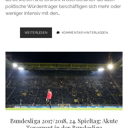
politische Würdenträger beschäftigen sich mehr oder
weniger intensiv mit den…
BUNDESLIGA
WEITERLESEN
KOMMENTAR HINTERLASSEN
2017/2018,
25.
SPIELTAG:
DAS
ARTENSTERBEN
RÜCKT
NÄHER
Bundesliga 2017/2018, 24. Spieltag: Akute
Torarmut in der Bundesliga