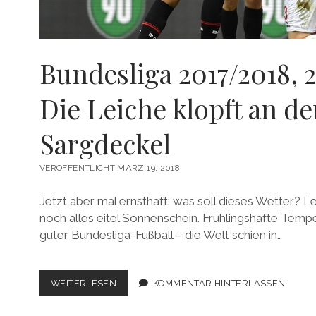
Bundesliga 2017/2018, 2
Die Leiche klopft an d
Sargdeckel
VERÖFFENTLICHT MÄRZ 19, 2018
Jetzt aber mal ernsthaft: was soll dieses Wetter?
noch alles eitel Sonnenschein. Frühlingshafte Temp
guter Bundesliga-Fußball – die Welt schien in…
BUNDESLIGA
WEITERLESEN
KOMMENTAR HINTERLASSEN
2017/2018,
27.