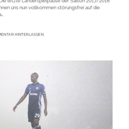
. Die letzte Länderspielpause der Saison 2017/2018
können uns nun vollkommen störungsfrei auf die
a…
ENTAR HINTERLASSEN
-