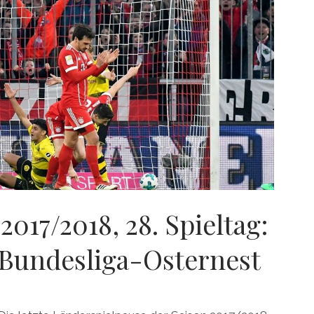
2017/2018, 28. Spieltag:
 Bundesliga-Osternest