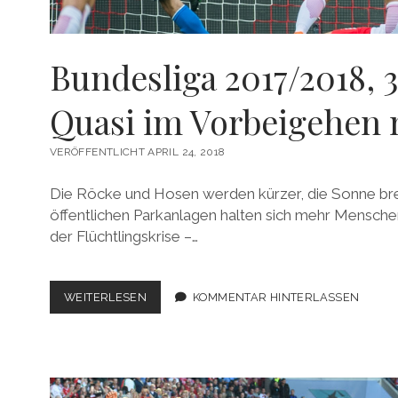
Bundesliga 2017/2018, 3
Quasi im Vorbeigehen 
VERÖFFENTLICHT APRIL 24, 2018
Die Röcke und Hosen werden kürzer, die Sonne br
öffentlichen Parkanlagen halten sich mehr Menschen
der Flüchtlingskrise –…
BUNDESLIGA
WEITERLESEN
KOMMENTAR HINTERLASSEN
2017/2018,
31.
SPIELTAG:
QUASI
IM
VORBEIGEHEN