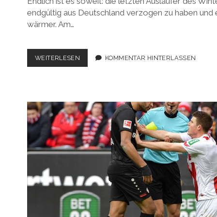
Endlich ist es soweit: die letzten Ausläufer des Wint
endgültig aus Deutschland verzogen zu haben und e
wärmer. Am…
BUNDESLIGA
WEITERLESEN
KOMMENTAR HINTERLASSEN
2017/2018,
29.
SPIELTAG:
SCHALEN-
ABO
ENDLICH
ZUGESTELLT