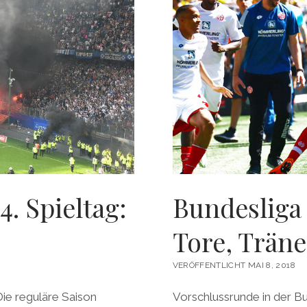
4. Spieltag:
Bundesliga 
Tore, Trän
VERÖFFENTLICHT MAI 8, 2018
 Die reguläre Saison
Vorschlussrunde in der Bu