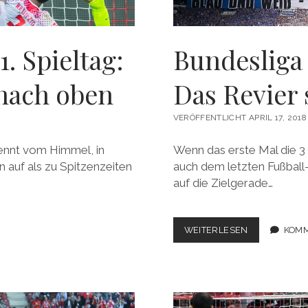
1. Spieltag:
Bundesliga 
nach oben
Das Revier 
VERÖFFENTLICHT APRIL 17, 2018
ennt vom Himmel, in
Wenn das erste Mal die 3 
 auf als zu Spitzenzeiten
auch dem letzten Fußball
auf die Zielgerade…
BUNDESLIGA
WEITERLESEN
KOMM
2017/2018,
30.
SPIELTAG:
DAS
REVIER
STRAHLT