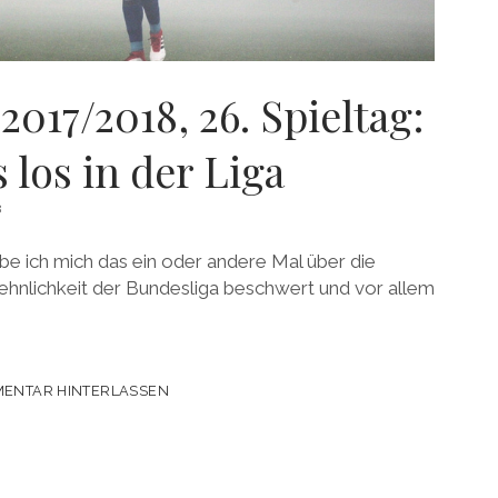
2017/2018, 26. Spieltag:
 los in der Liga
8
e ich mich das ein oder andere Mal über die
ehnlichkeit der Bundesliga beschwert und vor allem
ENTAR HINTERLASSEN