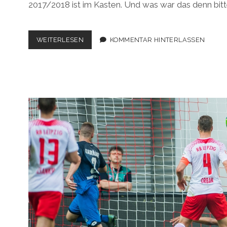
2017/2018 ist im Kasten. Und was war das denn bitte
BUNDESLIGA
WEITERLESEN
KOMMENTAR HINTERLASSEN
2017/2018,
34.
SPIELTAG:
IT’S
FINALLY
OVER!