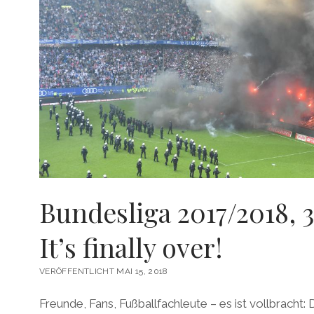
Bundesliga 2017/2018, 3
It’s finally over!
VERÖFFENTLICHT MAI 15, 2018
Freunde, Fans, Fußballfachleute – es ist vollbracht: