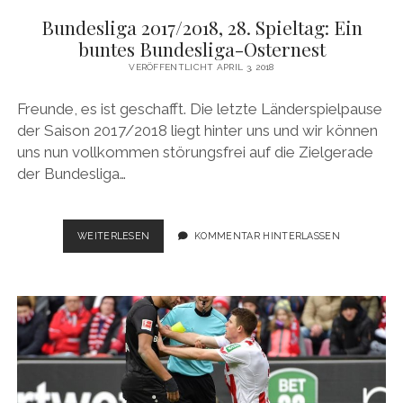
Bundesliga 2017/2018, 28. Spieltag: Ein
buntes Bundesliga-Osternest
VERÖFFENTLICHT APRIL 3, 2018
Freunde, es ist geschafft. Die letzte Länderspielpause
der Saison 2017/2018 liegt hinter uns und wir können
uns nun vollkommen störungsfrei auf die Zielgerade
der Bundesliga…
BUNDESLIGA
WEITERLESEN
KOMMENTAR HINTERLASSEN
2017/2018,
28.
SPIELTAG:
EIN
BUNTES
BUNDESLIGA-
OSTERNEST