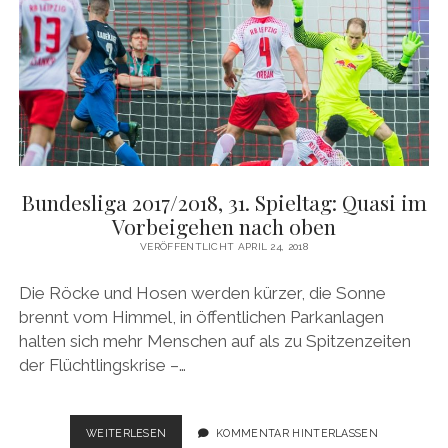
UND
TRIUMPHE
Bundesliga 2017/2018, 31. Spieltag: Quasi im
Vorbeigehen nach oben
VERÖFFENTLICHT APRIL 24, 2018
Die Röcke und Hosen werden kürzer, die Sonne
brennt vom Himmel, in öffentlichen Parkanlagen
halten sich mehr Menschen auf als zu Spitzenzeiten
der Flüchtlingskrise –…
BUNDESLIGA
WEITERLESEN
KOMMENTAR HINTERLASSEN