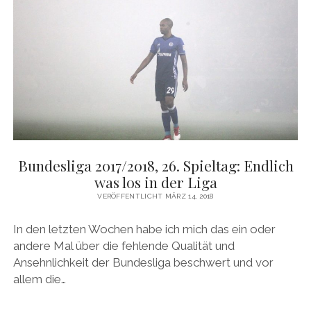
DIE
LEICHE
KLOPFT
AN
DEN
SARGDECKEL
Bundesliga 2017/2018, 26. Spieltag: Endlich
was los in der Liga
VERÖFFENTLICHT MÄRZ 14, 2018
In den letzten Wochen habe ich mich das ein oder
andere Mal über die fehlende Qualität und
Ansehnlichkeit der Bundesliga beschwert und vor
allem die…