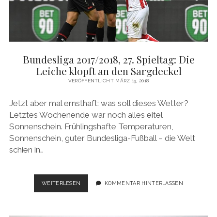
Bundesliga 2017/2018, 27. Spieltag: Die
Leiche klopft an den Sargdeckel
VERÖFFENTLICHT MÄRZ 19, 2018
Jetzt aber mal ernsthaft: was soll dieses Wetter?
Letztes Wochenende war noch alles eitel
Sonnenschein. Frühlingshafte Temperaturen,
Sonnenschein, guter Bundesliga-Fußball – die Welt
schien in…
BUNDESLIGA
WEITERLESEN
KOMMENTAR HINTERLASSEN
2017/2018,
27.
SPIELTAG: