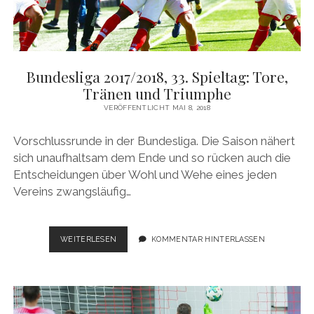
Bundesliga 2017/2018, 33. Spieltag: Tore,
Tränen und Triumphe
VERÖFFENTLICHT MAI 8, 2018
Vorschlussrunde in der Bundesliga. Die Saison nähert
sich unaufhaltsam dem Ende und so rücken auch die
Entscheidungen über Wohl und Wehe eines jeden
Vereins zwangsläufig…
BUNDESLIGA
WEITERLESEN
KOMMENTAR HINTERLASSEN
2017/2018,
33.
SPIELTAG:
TORE,
TRÄNEN