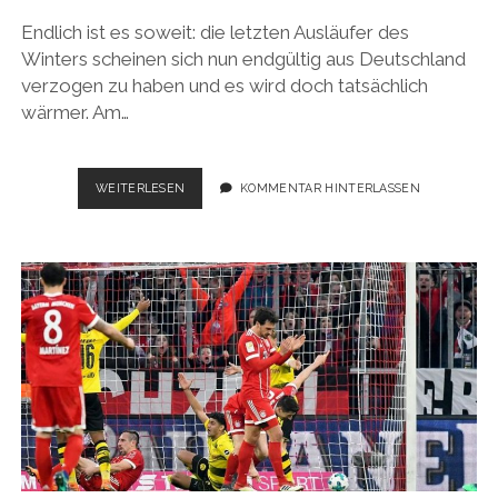
Endlich ist es soweit: die letzten Ausläufer des
Winters scheinen sich nun endgültig aus Deutschland
verzogen zu haben und es wird doch tatsächlich
wärmer. Am…
BUNDESLIGA
WEITERLESEN
KOMMENTAR HINTERLASSEN
2017/2018,
29.
SPIELTAG:
SCHALEN-
ABO
ENDLICH
ZUGESTELLT