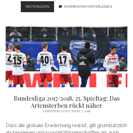
BUNDESLIGA
WEITERLESEN
KOMMENTAR HINTERLASSEN
2017/2018,
26.
SPIELTAG:
ENDLICH
WAS
LOS
IN
DER
LIGA
Bundesliga 2017/2018, 25. Spieltag: Das
Artensterben rückt näher
VERÖFFENTLICHT MÄRZ 7, 2018
Dass die globale Erwärmung real ist, gilt grundsätzlich
als bewiesen und sowohl Wissenschaftler als auch