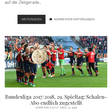
auf die Zielgerade…
BUNDESLIGA
WEITERLESEN
KOMMENTAR HINTERLASSEN
2017/2018,
30.
SPIELTAG:
DAS
REVIER
STRAHLT
IN
BLAU-
WEISS
Bundesliga 2017/2018, 29. Spieltag: Schalen-
Abo endlich zugestellt
VERÖFFENTLICHT APRIL 10, 2018