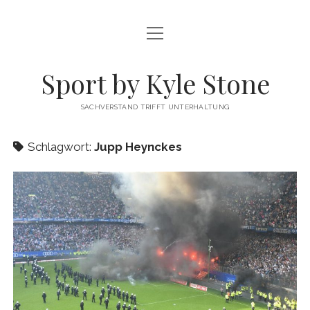
Menü
FUSSBALL
öffnen
MEINUNG
Sport by Kyle Stone
DATENSCHUTZ
SACHVERSTAND TRIFFT UNTERHALTUNG
KYLE STONE MAINPAGE
Schlagwort:
Jupp Heynckes