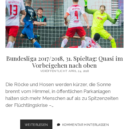
UND
TRIUMPHE
Bundesliga 2017/2018, 31. Spieltag: Quasi im
Vorbeigehen nach oben
VERÖFFENTLICHT APRIL 24, 2018
Die Röcke und Hosen werden kürzer, die Sonne
brennt vom Himmel, in öffentlichen Parkanlagen
halten sich mehr Menschen auf als zu Spitzenzeiten
der Flüchtlingskrise –…
BUNDESLIGA
WEITERLESEN
KOMMENTAR HINTERLASSEN