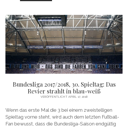
2017/2018,
31.
SPIELTAG:
QUASI
IM
VORBEIGEHEN
NACH
OBEN
Bundesliga 2017/2018, 30. Spieltag: Das
Revier strahlt in blau-weiß
VERÖFFENTLICHT APRIL 17, 2018
Wenn das erste Mal die 3 bei einem zweistelligen
Spieltag vorne steht, wird auch dem letzten Fußball-
Fan bewusst, dass die Bundesliga-Saison endgültig