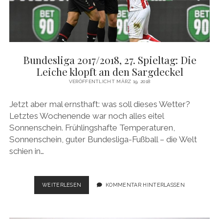
Bundesliga 2017/2018, 27. Spieltag: Die
Leiche klopft an den Sargdeckel
VERÖFFENTLICHT MÄRZ 19, 2018
Jetzt aber mal ernsthaft: was soll dieses Wetter?
Letztes Wochenende war noch alles eitel
Sonnenschein. Frühlingshafte Temperaturen,
Sonnenschein, guter Bundesliga-Fußball – die Welt
schien in…
BUNDESLIGA
WEITERLESEN
KOMMENTAR HINTERLASSEN
2017/2018,
27.
SPIELTAG: