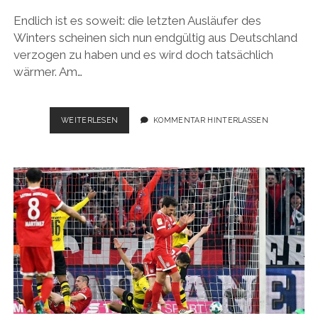
Endlich ist es soweit: die letzten Ausläufer des
Winters scheinen sich nun endgültig aus Deutschland
verzogen zu haben und es wird doch tatsächlich
wärmer. Am…
BUNDESLIGA
WEITERLESEN
KOMMENTAR HINTERLASSEN
2017/2018,
29.
SPIELTAG:
SCHALEN-
ABO
ENDLICH
ZUGESTELLT