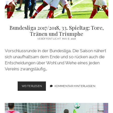
Bundesliga 2017/2018, 33. Spieltag: Tore,
Tränen und Triumphe
VERÖFFENTLICHT MAI 8, 2018
Vorschlussrunde in der Bundesliga. Die Saison nähert
sich unaufhaltsam dem Ende und so rücken auch die
Entscheidungen über Wohl und Wehe eines jeden
Vereins zwangsläufig…
BUNDESLIGA
WEITERLESEN
KOMMENTAR HINTERLASSEN
2017/2018,
33.
SPIELTAG:
TORE,
TRÄNEN