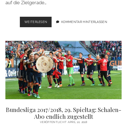
auf die Zielgerade…
BUNDESLIGA
WEITERLESEN
KOMMENTAR HINTERLASSEN
2017/2018,
30.
SPIELTAG:
DAS
REVIER
STRAHLT
IN
BLAU-
WEISS
Bundesliga 2017/2018, 29. Spieltag: Schalen-
Abo endlich zugestellt
VERÖFFENTLICHT APRIL 10, 2018