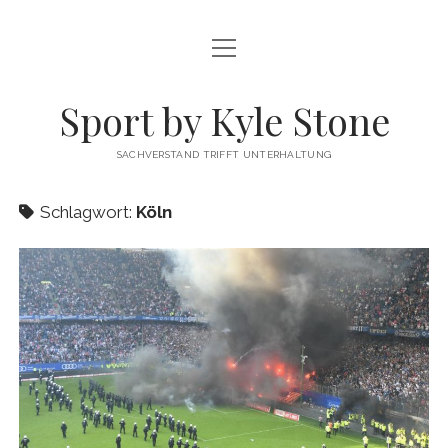
Menü
FUSSBALL
öffnen
MEINUNG
Sport by Kyle Stone
DATENSCHUTZ
SACHVERSTAND TRIFFT UNTERHALTUNG
KYLE STONE MAINPAGE
Schlagwort:
Köln