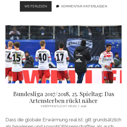
BUNDESLIGA
WEITERLESEN
KOMMENTAR HINTERLASSEN
2017/2018,
26.
SPIELTAG:
ENDLICH
WAS
LOS
IN
DER
LIGA
Bundesliga 2017/2018, 25. Spieltag: Das
Artensterben rückt näher
VERÖFFENTLICHT MÄRZ 7, 2018
Dass die globale Erwärmung real ist, gilt grundsätzlich
als bewiesen und sowohl Wissenschaftler als auch