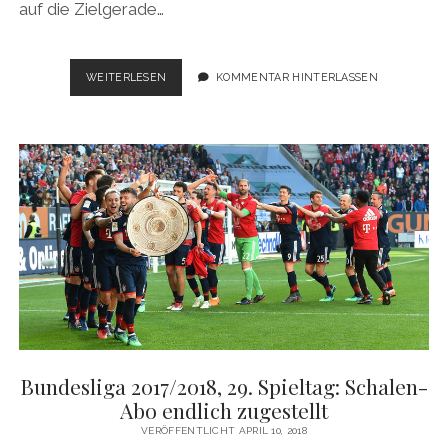
auf die Zielgerade…
BUNDESLIGA
WEITERLESEN
KOMMENTAR HINTERLASSEN
2017/2018,
30.
SPIELTAG:
DAS
REVIER
STRAHLT
IN
BLAU-
WEISS
Bundesliga 2017/2018, 29. Spieltag: Schalen-
Abo endlich zugestellt
VERÖFFENTLICHT APRIL 10, 2018