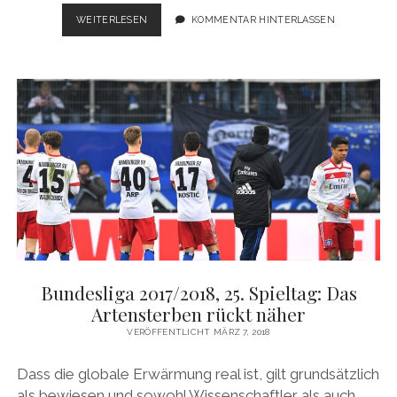
BUNDESLIGA
WEITERLESEN
KOMMENTAR HINTERLASSEN
2017/2018,
26.
SPIELTAG:
ENDLICH
WAS
LOS
IN
DER
LIGA
Bundesliga 2017/2018, 25. Spieltag: Das
Artensterben rückt näher
VERÖFFENTLICHT MÄRZ 7, 2018
Dass die globale Erwärmung real ist, gilt grundsätzlich
als bewiesen und sowohl Wissenschaftler als auch