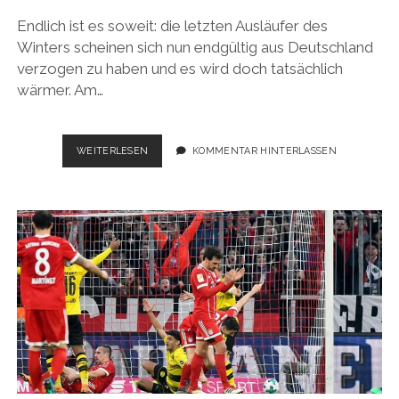
Endlich ist es soweit: die letzten Ausläufer des
Winters scheinen sich nun endgültig aus Deutschland
verzogen zu haben und es wird doch tatsächlich
wärmer. Am…
BUNDESLIGA
WEITERLESEN
KOMMENTAR HINTERLASSEN
2017/2018,
29.
SPIELTAG:
SCHALEN-
ABO
ENDLICH
ZUGESTELLT