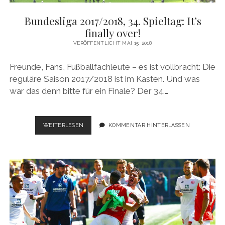
Bundesliga 2017/2018, 34. Spieltag: It’s
finally over!
VERÖFFENTLICHT MAI 15, 2018
Freunde, Fans, Fußballfachleute – es ist vollbracht: Die
reguläre Saison 2017/2018 ist im Kasten. Und was
war das denn bitte für ein Finale? Der 34.…
BUNDESLIGA
WEITERLESEN
KOMMENTAR HINTERLASSEN
2017/2018,
34.
SPIELTAG:
IT’S
FINALLY
OVER!