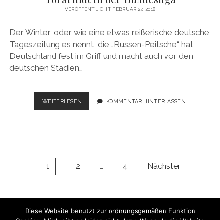
VERÖFFENTLICHT FEBRUAR 27, 2018
Der Winter, oder wie eine etwas reißerische deutsche
Tageszeitung es nennt, die „Russen-Peitsche“ hat
Deutschland fest im Griff und macht auch vor den
deutschen Stadien…
BUNDESLIGA
WEITERLESEN
KOMMENTAR HINTERLASSEN
2017/2018,
24.
SPIELTAG:
AKUTE
TORARMUT
IN
Seitennummerierung
1
2
…
4
Nächster
DER
der
BUNDESLIGA
Beiträge
Diese Website benutzt zur ordnungsgemäßen Funktion