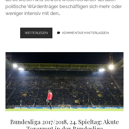
politische Würdenträger beschäftigen sich mehr oder
weniger intensiv mit den…
BUNDESLIGA
WEITERLESEN
KOMMENTAR HINTERLASSEN
2017/2018,
25.
SPIELTAG:
DAS
ARTENSTERBEN
RÜCKT
NÄHER
Bundesliga 2017/2018, 24. Spieltag: Akute
Torarmut in der Bundesliga