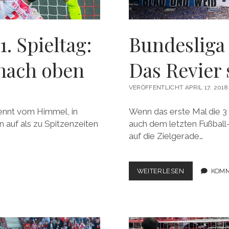
1. Spieltag:
Bundesliga 
nach oben
Das Revier 
VERÖFFENTLICHT APRIL 17, 2018
ennt vom Himmel, in
Wenn das erste Mal die 3 
 auf als zu Spitzenzeiten
auch dem letzten Fußball
auf die Zielgerade…
BUNDESLIGA
WEITERLESEN
KOMM
2017/2018,
30.
SPIELTAG:
DAS
REVIER
STRAHLT