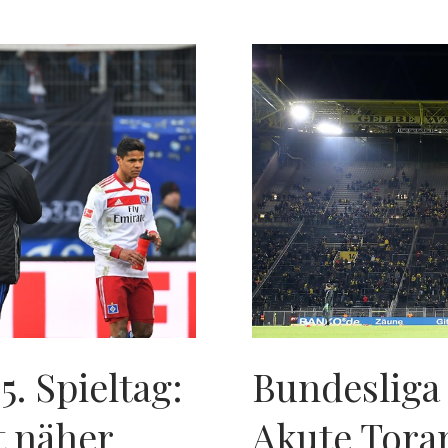
LOS
IN
DER
LIGA
5. Spieltag:
Bundesliga 
t näher
Akute Tora