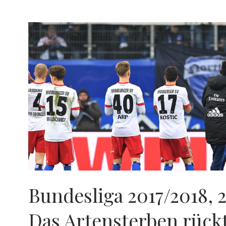
SPIELTAG:
DIE
LEICHE
KLOPFT
AN
DEN
SARGDECKEL
Bundesliga 2017/2018, 2
Das Artensterben rück