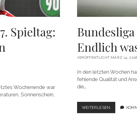
7. Spieltag:
Bundesliga 
en
Endlich was
VERÖFFENTLICHT MÄRZ 14, 201
In den letzten Wochen hab
fehlende Qualität und Ans
die…
 Letztes Wochenende war
eraturen, Sonnenschein,
BUNDESLIGA
WEITERLESEN
KOMM
2017/2018,
26.
SPIELTAG:
ENDLICH
WAS