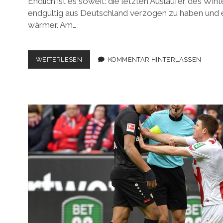
Endlich ist es soweit: die letzten Ausläufer des Wint
endgültig aus Deutschland verzogen zu haben und e
wärmer. Am…
BUNDESLIGA
WEITERLESEN
KOMMENTAR HINTERLASSEN
2017/2018,
29.
SPIELTAG:
SCHALEN-
ABO
ENDLICH
ZUGESTELLT