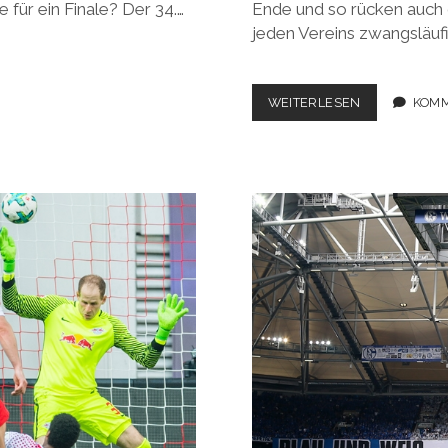
 für ein Finale? Der 34.…
Ende und so rücken auch
jeden Vereins zwangsläuf
BUNDESLIGA
WEITERLESEN
KOMM
2017/2018,
33.
SPIELTAG:
TORE,
TRÄNEN
UND
TRIUMPHE