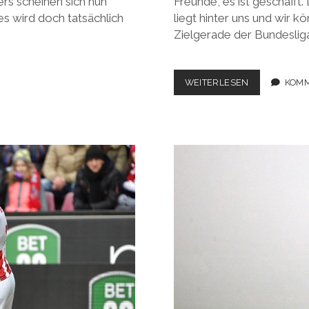
ers scheinen sich nun
Freunde, es ist geschafft
s wird doch tatsächlich
liegt hinter uns und wir 
Zielgerade der Bundeslig
BUNDESLIGA
WEITERLESEN
KOMM
2017/2018,
28.
SPIELTAG:
EIN
BUNTES
BUNDESLIGA
OSTERNEST